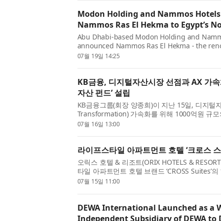
Modon Holding and Nammos Hotels 
Nammos Ras El Hekma to Egypt’s No
Abu Dhabi-based Modon Holding and Nammo
announced Nammos Ras El Hekma - the renow
brand’s first fully integrated destination in
07월 19일 14:25
Yemm precinct, the development will ...
KB금융, 디지털자산시장 선점과 AX 가속
자산 펀드’ 설립
KB금융그룹(회장 양종희)이 지난 15일, 디지털자
Transformation) 가속화를 위해 1000억원 규
AX디지털자산 펀드’를 설립했다. KB금융 주요 계
07월 16일 13:00
손해보험, KB국민카드, KB라...
라이프스타일 아파트먼트 호텔 ‘크로스 스
오릭스 호텔 & 리조트(ORIX HOTELS & RES
타일 아파트먼트 호텔 브랜드 ‘CROSS Suites’
사쿠사’가 지난 7월 3일(금) 개업했다. ‘놀고, 
07월 15일 11:00
프’를 구현 크로스 스위...
DEWA International Launched as a
Independent Subsidiary of DEWA to 