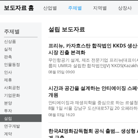
보도자료 홈
산업별
주제별
지역별
상장사
설립 보도자료
주제별
신상품
프리뉴, 카자흐스탄 합작법인 KKDS 생
실적
시장 진출 본격화
판촉
무인항공기 설계, 제조 전문기업 프리뉴(대표이사
인물동정
룹의 UMR과 설립한 합작법인(JV) ‘KKDS(Kazakhsta
생산공장을 정식 개소하고, 중앙아시아 드론 시
인사
08월 05일 09:00
돌입했다고 밝혔다. 이번 ...
제휴
사회공헌
시간과 공간을 설계하는 안티에이징 스페이
개원
기업문화
안티에이징과 재생의학을 중심으로 하는 르셀청
분양
8월 1일 서울 강남구 도산대로57길 20 오페라
투자
르셀청담의원은 개원 당일 정·재계와 문화예술계
08월 03일 16:20
설립
병원의 진료 철학과 운영...
연구개발
한국AI영화감독협회 공식 출범… 생성형 A
계약
계 구축