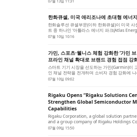
착형 언론을 지향한다. 단순한 사고 보도에 그치
07월 13일 11:31
경제의 현장을 깊이 있...
한화큐셀, 미국 애리조나에 초대형 에너지
한화솔루션 큐셀부문(이하 한화큐셀)이 미국 사
트 중 하나인 ‘아틀라스 에너지 파크(Atlas Energy
수행하고 이 중 일부 자산의 매각을 최근 완료했다.
07월 10일 10:16
카운티에 위치한 아...
가민, 스포츠·웰니스 체험 강화한 ‘가민 
프라인 채널 확대로 브랜드 경험 접점 강
스마트 기기 시장을 선도하는 가민(Garmin)이
인 채널 전략을 전개하며 소비자 경험 강화에 나
역센터점과 더현대 서울점을 신규 오픈한 데 이어
07월 10일 09:02
민 브랜드샵 이태원...
Rigaku Opens “Rigaku Solutions Cen
Strengthen Global Semiconductor Me
Capabilities
Rigaku Corporation, a global solution partner
and a group company of Rigaku Holdings Co
Akishima, Tokyo; CEO: Jun Kawakami; “Rigak
07월 09일 15:50
Solutions Center Osaka (RSC-Osaka) at ...