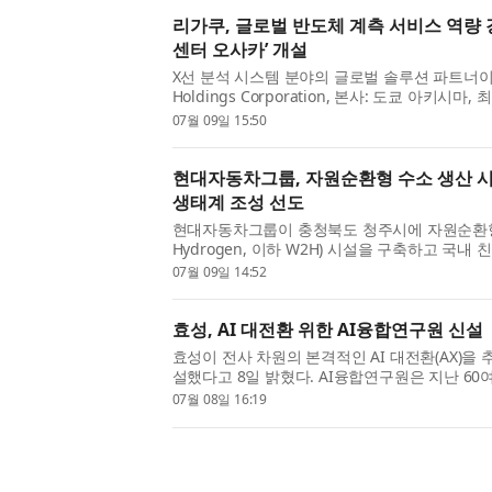
리가쿠, 글로벌 반도체 계측 서비스 역량 
센터 오사카’ 개설
X선 분석 시스템 분야의 글로벌 솔루션 파트너이자
Holdings Corporation, 본사: 도쿄 아키시
인 리가쿠(Rigaku Corporation)가 일본 
07월 09일 15:50
사카(Rigaku Solutions Center ...
현대자동차그룹, 자원순환형 수소 생산 시
생태계 조성 선도
현대자동차그룹이 충청북도 청주시에 자원순환형 청정
Hydrogen, 이하 W2H) 시설을 구축하고 국
으로 나선다. 현대차그룹은 9일(목) 현대차그룹
07월 09일 14:52
에너지환경부 이호현 차관, 충...
효성, AI 대전환 위한 AI융합연구원 신설
효성이 전사 차원의 본격적인 AI 대전환(AX)을 
설했다고 8일 밝혔다. AI융합연구원은 지난 60여
업 중심의 사업을 탄탄하게 키워온 효성이 본격적인
07월 08일 16:19
을 기존 사업에 ...