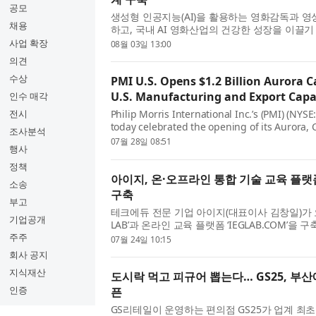
공모
생성형 인공지능(AI)을 활용하는 영화감독과 영
채용
하고, 국내 AI 영화산업의 건강한 성장을 이끌기
Association of AI Film Directors, KAI
사업 확장
08월 03일 13:00
회는 지난 7월 15일 서...
의견
수상
PMI U.S. Opens $1.2 Billion Aurora
U.S. Manufacturing and Export Capab
인수 매각
전시
Philip Morris International Inc.’s (PMI) (NYSE
today celebrated the opening of its Aurora,
조사분석
campus, a landmark investment representing 
07월 28일 08:51
행사
$1.2 billion from 2024-2028....
정책
아이지, 온·오프라인 통합 기술 교육 플랫폼 I
소송
구축
부고
테크에듀 전문 기업 아이지(대표이사 김창일)가 오
기업공개
LAB’과 온라인 교육 플랫폼 ‘IEGLAB.COM’을
기술 교육 플랫폼 운영을 본격화했다. 아이지는 
주주
07월 24일 10:15
에 따른 미래 산업 분야...
회사 공지
지식재산
도시락 먹고 피규어 뽑는다… GS25, 부산
인증
픈
GS리테일이 운영하는 편의점 GS25가 업계 최초