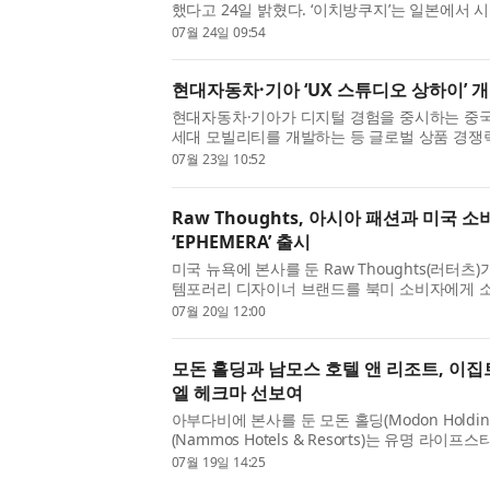
했다고 24일 밝혔다. ‘이치방쿠지’는 일본에서 시
객이 키오스크에서 직접 결제한 뒤, 원하는 쿠
07월 24일 09:54
을 수 있는 방식이다...
현대자동차·기아 ‘UX 스튜디오 상하이’ 
현대자동차·기아가 디지털 경험을 중시하는 중
세대 모빌리티를 개발하는 등 글로벌 상품 경쟁
중국 상하이시 징안구에 사용자 경험(User Experi
07월 23일 10:52
‘UX 스튜디오 상하이(UX ...
Raw Thoughts, 아시아 패션과 미국
‘EPHEMERA’ 출시
미국 뉴욕에 본사를 둔 Raw Thoughts(러터츠
템포러리 디자이너 브랜드를 북미 소비자에게 소
플랫폼 ‘EPHEMERA(에페메라)’를 20일 선보
07월 20일 12:00
션 기반의 온라인 패션 마켓...
모돈 홀딩과 남모스 호텔 앤 리조트, 이집
엘 헤크마 선보여
아부다비에 본사를 둔 모돈 홀딩(Modon Holdi
(Nammos Hotels & Resorts)는 유명 
스가 이집트에서 처음으로 선보이는 완전 통합형
07월 19일 14:25
마(Nammos Ras El Hekma)를 발표...