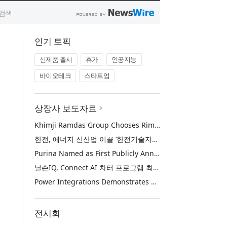
인기 토픽
신제품 출시
휴가
인공지능
바이오테크
스타트업
상장사 보도자료
Khimji Ramdas Group Chooses Rimini Street to Reduce SAP Support Costs, Protect 700+ Customizations and Reinvest Savings in Innovation
한전, 에너지 신산업 이끌 ‘한전기술지주’ 공식 출범
Purina Named as First Publicly Announced NIQ ConnectAI Charter Client
닐슨IQ, Connect AI 차터 프로그램 최초 고객사 ‘퓨리나’ 선정
Power Integrations Demonstrates World’s First 2200 V GaN Technology for Next-Era High-Voltage Power Systems
전시회