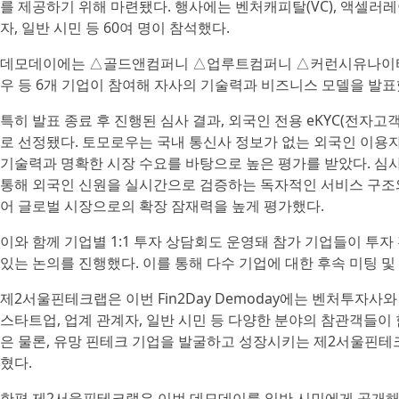
를 제공하기 위해 마련됐다. 행사에는 벤처캐피탈(VC), 액셀러레
자, 일반 시민 등 60여 명이 참석했다.
데모데이에는 △골드앤컴퍼니 △업루트컴퍼니 △커런시유나이
우 등 6개 기업이 참여해 자사의 기술력과 비즈니스 모델을 발표
특히 발표 종료 후 진행된 심사 결과, 외국인 전용 eKYC(전자
로 선정됐다. 토모로우는 국내 통신사 정보가 없는 외국인 이용
기술력과 명확한 시장 수요를 바탕으로 높은 평가를 받았다. 
통해 외국인 신원을 실시간으로 검증하는 독자적인 서비스 구조와
어 글로벌 시장으로의 확장 잠재력을 높게 평가했다.
이와 함께 기업별 1:1 투자 상담회도 운영돼 참가 기업들이 투
있는 논의를 진행했다. 이를 통해 다수 기업에 대한 후속 미팅 및
제2서울핀테크랩은 이번 Fin2Day Demoday에는 벤처투자
스타트업, 업계 관계자, 일반 시민 등 다양한 분야의 참관객들이 
은 물론, 유망 핀테크 기업을 발굴하고 성장시키는 제2서울핀테
혔다.
한편 제2서울핀테크랩은 이번 데모데이를 일반 시민에게 공개해