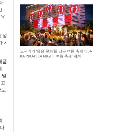
과
간
 유
간 성
 2
오사카의 ‘웃음 문화’를 담은 여름 축제 ‘OSA
KA PIKAPIKA NIGHT 여름 축제’ 개최
 제품
에
 말
 고
확보
의
 다