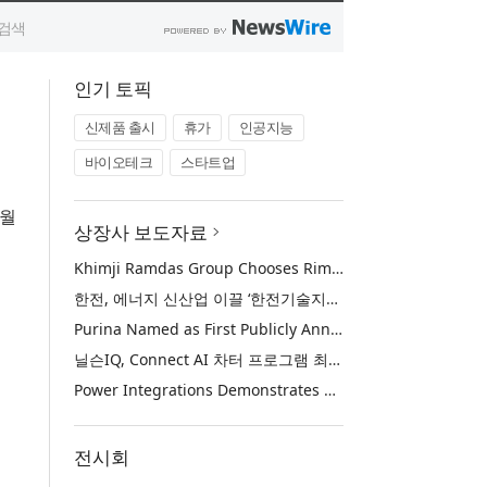
인기 토픽
신제품 출시
휴가
인공지능
바이오테크
스타트업
개월
상장사 보도자료
Khimji Ramdas Group Chooses Rimini Street to Reduce SAP Support Costs, Protect 700+ Customizations and Reinvest Savings in Innovation
한전, 에너지 신산업 이끌 ‘한전기술지주’ 공식 출범
Purina Named as First Publicly Announced NIQ ConnectAI Charter Client
닐슨IQ, Connect AI 차터 프로그램 최초 고객사 ‘퓨리나’ 선정
Power Integrations Demonstrates World’s First 2200 V GaN Technology for Next-Era High-Voltage Power Systems
전시회