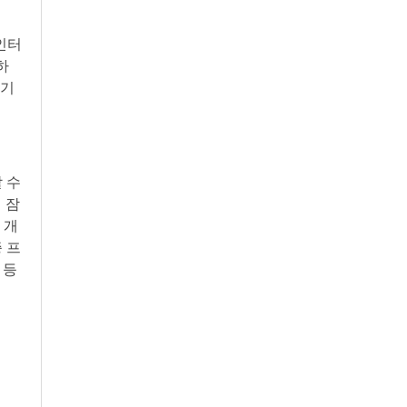
인터
하
 기
 수
 잠
 개
 프
t 등