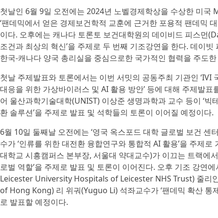
첫날인 6월 9일 오전에는 2024년 노벨경제학상을 수상한 미국 MIT
‘팬데믹에서 얻은 경제보건학적 교훈에 근거한 포용적 팬데믹 대
이다. 오후에는 캐나다 토론토 보건대학원의 데이비드 피스먼(Davi
조건과 최상의 혁신’을 주제로 두 번째 기조강연을 한다. 데이빗
한국-캐나다 양국 총리실을 중심으로한 국가적인 협력을 주도한
첫날 주제발표와 토론에서는 이번 서밋의 공동주최 기관인 ‘IVI
대응을 위한 가상바이러스 및 AI 활용 방안’ 등에 대해 주제발표
어 울산과학기술대학(UNIST) 이상준 생명과학과 교수 등이 ‘빅
환 솔루션’을 주제로 발표 및 석학들의 토론이 이어질 예정이다.
6월 10일 둘째날 오전에는 ‘영국 옥스포드 대학 글로벌 보건 센터’의
수가 ‘인류를 위한 대전환 융합연구와 통합적 AI 활용’을 주제로
대학교 시흥캠퍼스 본부장, 서울대 약대교수)가 이끄는 트랙에서는
로벌 역할’을 주제로 발표 및 토론이 이어진다. 오후 기조 강연에서는
Leicester University Hospitals of Leicester NHS Trust)
of Hong Kong) 리 위궈(Yuguo Li) 석좌교수가 ‘팬데믹 
로 발표할 예정이다.