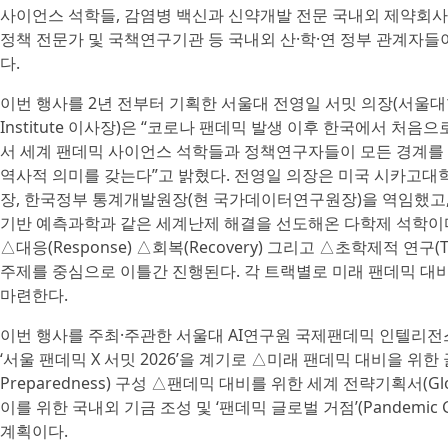
사이언스 석학들, 감염병 백신과 신약개발 전문 국내외 제약회사
정책 전문가 및 국책연구기관 등 국내외 산·학·연 정부 관계자
다.
이번 행사를 2년 전부터 기획한 서울대 전영일 서밋 의장(서울대
Institute 이사장)은 “코로나 팬데믹 발생 이후 한국에서 처
서 세계 팬데믹 사이언스 석학들과 정책연구자들이 모든 경계를
역사적 의미를 갖는다”고 밝혔다. 전영일 의장은 미국 시카고대학
장, 한국정부 통계개발원장(현 국가데이터연구원장)을 역임했고,
기반 예측과학과 같은 세계난제 해결을 선도해온 다학제 석학이다. 이
△대응(Response) △회복(Recovery) 그리고 △초학제적 연구(Trans
주제를 중심으로 이틀간 진행된다. 각 트랙별로 미래 팬데믹 대
마련한다.
이번 행사를 주최·주관한 서울대 AI연구원 국제팬데믹 인텔리전스 센
‘서울 팬데믹 X 서밋 2026’을 계기로 △미래 팬데믹 대비을 위한 글로벌 
Preparedness) 구성 △팬데믹 대비를 위한 세계 전략기획서(Glocal A
이를 위한 국내외 기금 조성 및 ‘팬데믹 글로벌 거점’(Pandemic 
계획이다.