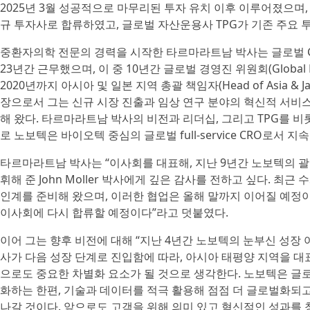
2025년 3월 성공적으로 마무리된 투자 유치 이후 이루어졌으며, 해
규 투자사로 합류하였고, 글로벌 자산운용사 TPG가 기존 주요 
중환자의학 전문의 경력을 시작한 타르마라트남 박사는 글로벌 CRO인 
23년간 근무했으며, 이 중 10년간 글로벌 경영진 위원회(Global Ex
2020년까지 아시아 및 일본 지역 총괄 책임자(Head of Asia &
장으로서 그는 신규 시장 진출과 임상 연구 분야의 혁신적 서비
해 왔다. 타르마라트남 박사의 비전과 리더십, 그리고 TPG를 비롯
로 노보텍은 바이오텍 중심의 글로벌 full-service CRO로서
타르마라트남 박사는 “이사회를 대표해, 지난 9년간 노보텍의 
휘해 준 John Moller 박사에게 깊은 감사를 전하고 싶다. 최근
인계를 준비해 왔으며, 이러한 협업은 올해 말까지 이어질 예정이다. 또
이사회에 다시 합류할 예정이다”라고 덧붙였다.
이어 그는 향후 비전에 대해 “지난 4년간 노보텍의 눈부신 성장 
사가 다음 성장 단계로 진입함에 따라, 아시아 태평양 지역을 
으로도 중요한 차별화 요소가 될 것으로 생각한다. 노보텍은 글로
화하는 한편, 기술과 데이터를 적극 활용해 점점 더 글로벌화되
나갈 것이다. 앞으로도 고객을 위해 의미 있고 혁신적인 성과를