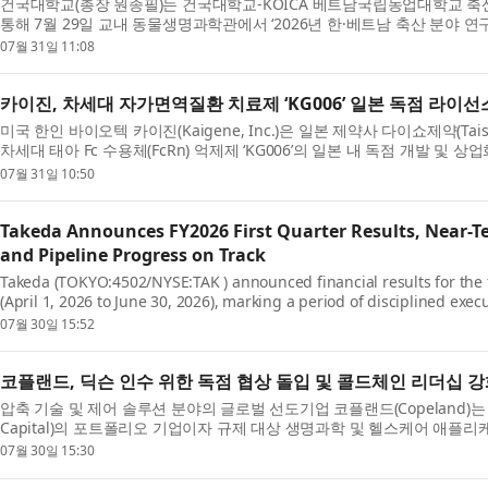
건국대학교(총장 원종필)는 건국대학교-KOICA 베트남국립농업대학교 축산
통해 7월 29일 교내 동물생명과학관에서 ‘2026년 한·베트남 축산 분야 연
번 세미나는 양국 연구자들이 최신 연구 성과를 공유하...
07월 31일 11:08
카이진, 차세대 자가면역질환 치료제 ‘KG006’ 일본 독점 라이선
미국 한인 바이오텍 카이진(Kaigene, Inc.)은 일본 제약사 다이쇼제약(Taisho Ph
차세대 태아 Fc 수용체(FcRn) 억제제 ‘KG006’의 일본 내 독점 개발 및
했다고 밝혔다. 이번 계약에 따라 다이쇼제약은 ...
07월 31일 10:50
Takeda Announces FY2026 First Quarter Results, Near-
and Pipeline Progress on Track
Takeda (TOKYO:4502/NYSE:TAK ) announced financial results for the fi
(April 1, 2026 to June 30, 2026), marking a period of disciplined exe
momentum. Takeda leveraged the resilient performance of...
07월 30일 15:52
코플랜드, 딕슨 인수 위한 독점 협상 돌입 및 콜드체인 리더십 
압축 기술 및 제어 솔루션 분야의 글로벌 선도기업 코플랜드(Copeland)는 메
Capital)의 포트폴리오 기업이자 규제 대상 생명과학 및 헬스케어 애플
클라우드 네이티브 소프트웨어 솔루션 제공업체인 딕슨(...
07월 30일 15:30