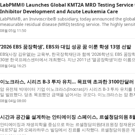
LabPMM® Launches Global KMT2A MRD Testing Service 
Inhibitor Development and Acute Leukemia Care
LabPMM®, an Invivoscribe® subsidiary, today announced the global 
measurable residual disease (MRD) testing service. The highly sensiti
available to healthcare providers, clinical researchers, ...
08월 05일 11:50
‘2026 EBS 꿈장학생’, EBS와 대입 성공 꿈 이룬 학생 13명 선발
EBS(사장 김유열)는 교육부, 한국장학재단과 함께 ‘2026학년도 EBS 꿈장학
30분 한국프레스센터에서 개최했다. 지난 2011년 ‘열공장학생’이란 이름으로
까지 16년간 총 298명의 장학생을 배출했다. 선발 ...
08월 04일 16:25
이노크라스, 시리즈 B-3 투자 유치… 목표액 초과한 3100만달러
암 유전체 빅데이터 기업 이노크라스(Inocras)가 시리즈 B-3 투자 유치를
일 발표했다. 당초 목표했던 금액을 넘어서는 규모다. 이노크라스는 암 
바이오인포매틱스 기술로 분석해 암 진단과 치료 결...
08월 04일 08:00
시간과 공간을 설계하는 안티에이징 스페이스, 르셀청담의원 8월
안티에이징과 재생의학을 중심으로 하는 르셀청담의원(대표원장 정재윤)이 
대로57길 20 오페라하우스 빌딩에서 진료를 시작했다. 르셀청담의원은 개