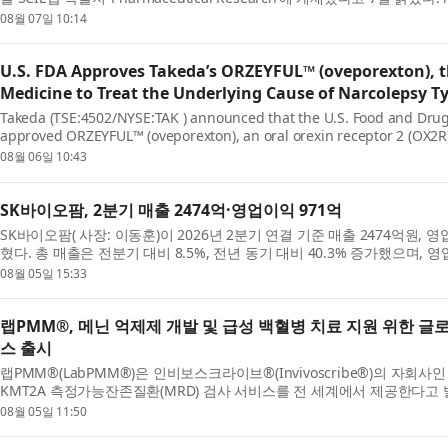
시 신속한 개발과 배포가 가능한 혁신적 모달리티(Modality)...
08월 07일 10:14
U.S. FDA Approves Takeda’s ORZEYFUL™ (oveporexton), t
Medicine to Treat the Underlying Cause of Narcolepsy T
Takeda (TSE:4502/NYSE:TAK ) announced that the U.S. Food and Drug
approved ORZEYFUL™ (oveporexton), an oral orexin receptor 2 (OX2R) 
narcolepsy type 1 (NT1, narcolepsy with cataplexy) in adults.* ...
08월 06일 10:43
SK바이오팜, 2분기 매출 2474억·영업이익 971억
SK바이오팜( 사장: 이동훈)이 2026년 2분기 연결 기준 매출 2474억원,
혔다. 총 매출은 전분기 대비 8.5%, 전년 동기 대비 40.3% 증가했으며, 
동기 대비 56.9% 성장해 일회성 용역수익이 반영된 ...
08월 05일 15:33
랩PMM®, 메닌 억제제 개발 및 급성 백혈병 치료 지원 위한 글로
스 출시
랩PMM®(LabPMM®)은 인비보스크라이브®(Invivoscribe®)의 자회사
KMT2A 측정가능잔존질환(MRD) 검사 서비스를 전 세계에서 제공한다고 발
반의 이 서비스는 랩PMM의 글로벌 검사실 네트워크를 통해 의료진, 임...
08월 05일 11:50