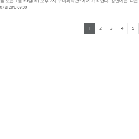
를 오는 7월 30일(목) 오후 7시 구미과학관*에서 개최한다. 강연에는 ‘나
사(한국천문연구원)가 연사로 나선다. ※ 장소: 경북...
07월 28일 09:00
(current)
(current)
(current)
(curr
(
1
2
3
4
5