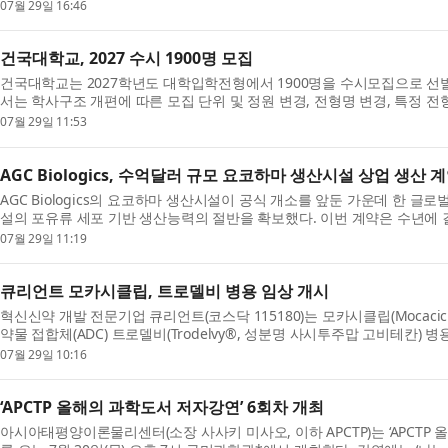
상 처음으로 중국을 넘었다. 단순한 국가별 실적 ...
07월 29일 16:46
건국대학교, 2027 수시 1900명 모집
건국대학교는 2027학년도 대학입학전형에서 1900명을 수시모집으로 선
서는 학사구조 개편에 따른 모집 단위 및 정원 변경, 전형명 변경, 특정 전
형 방법 변경 및 신설 등 주요한 변경 사항들이 있어 ...
07월 29일 11:53
AGC Biologics, 수억달러 규모 요코하마 생산시설 상업 생산 
AGC Biologics의 요코하마 생산시설이 공식 개소를 앞둔 가운데 한 글
설의 포유류 세포 기반 생산능력의 절반을 확보했다. 이번 계약은 수년에 걸
규모는 수억달러에 이를 것으로 예상된다. 위탁개...
07월 29일 11:19
큐리언트 모카시클립, 트로델비 병용 임상 개시
혁신신약 개발 전문기업 큐리언트(코스닥 115180)는 모카시클립(Mocaciclib
약물 접합체(ADC) 트로델비(Trodelvy®, 성분명 사시투주맙 고비테칸) 
품안전처(MFDS)로부터 승인됐다고 29일 밝혔다. 이번 임...
07월 29일 10:16
‘APCTP 올해의 과학도서 저자강연’ 6회차 개최
아시아태평양이론물리센터(소장 사사키 미사오, 이하 APCTP)는 ‘APCTP 