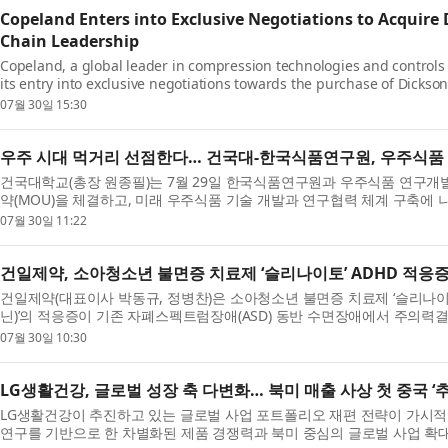
Copeland Enters into Exclusive Negotiations to Acquire
Chain Leadership
Copeland, a global leader in compression technologies and controls
its entry into exclusive negotiations towards the purchase of Dickso
River Capital and provider of environmental monitoring ...
07월 30일 15:30
우주 시대 먹거리 선점한다… 건국대-한국식품연구원, 우주식품
건국대학교(총장 원종필)는 7월 29일 한국식품연구원과 우주식품 연구개
약(MOU)을 체결하고, 미래 우주식품 기술 개발과 연구협력 체계 구축에
‘우주기술실용화촉진지원사업’의 일환으로 추진 중인...
07월 30일 11:22
건일제약, 소아청소년 불면증 치료제 ‘슬리나이토’ ADHD 적응
건일제약(대표이사 박동규, 정병찬)은 소아청소년 불면증 치료제 ‘슬리나이토(
닌)’의 적응증이 기존 자폐스펙트럼장애(ASD) 동반 수면장애에서 주의력결
면장애까지 확대됐다. 이로써 슬리나이토는 국내에서 ADH...
07월 30일 10:30
LG생활건강, 글로벌 성장 축 다변화… 북미 매출 사상 첫 중국 ‘추
LG생활건강이 추진하고 있는 글로벌 사업 포트폴리오 재편 전략이 가시적
연구를 기반으로 한 차별화된 제품 경쟁력과 북미 중심의 글로벌 사업 확대