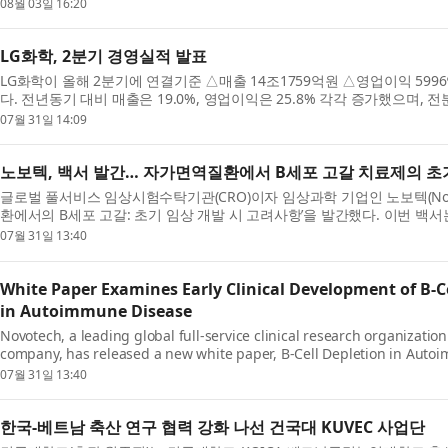
사를 초청해 개원식을 열고 병원의 진료 철학과 운영...
08월 03일 16:20
LG화학, 2분기 경영실적 발표
LG화학이 올해 2분기에 연결기준 △매출 14조1759억원 △영업이익 599
다. 전년동기 대비 매출은 19.0%, 영업이익은 25.8% 각각 증가했으며, 전
하고 영업이익은 흑자 전환했다. LG화학 CFO 차동석 사장은...
07월 31일 14:09
노보텍, 백서 발간… 자가면역질환에서 B세포 고갈 치료제의 초
글로벌 풀서비스 임상시험수탁기관(CRO)이자 임상과학 기업인 노보텍(Novo
환에서의 B세포 고갈: 초기 임상 개발 시 고려사항’을 발간했다. 이번 백
초기 임상 개발에 영향을 미치는 과학적, 임상적, 운...
07월 31일 13:40
White Paper Examines Early Clinical Development of B-C
in Autoimmune Disease
Novotech, a leading global full-service clinical research organization
company, has released a new white paper, B-Cell Depletion in Auto
Considerations for Early Clinical Development, providing practica...
07월 31일 13:40
한국-베트남 축산 연구 협력 강화 나선 건국대 KUVEC 사업단