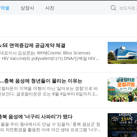
지역별
상장사
사진
A-SE 면역증강제 공급계약 체결
표이사 김성준)는 WHV(Cosmic Bliss Sciences
ter HIV Vaccine)와 polyvalent(다가) DNA/단백질 HIV 백
에 사용될 GLA-SE 면역증강제(adjuvant)를 제조·공급
inic...
’…충북 음성에 청년들이 몰리는 이유는
컬타운이 지역을 여행이 아닌 ‘살아보는 경험’으로 바
보인다. 글로컬타운은 오는 8월 4일부터 6일까지 2박
로컬리빙’ 참가자를 모집한다고 밝혔다. 이번 프로그램은
북 음성에 ‘너구리 사파리’가 떴다
물을 우리 동네에서도 만날 수 있을까.’ 충북 음성군 청
의 자연환경을 활용한 이색 야간 생태 프로그램 ‘너구리
를 선보이며 새로운 로컬 관광 콘텐츠를 제안했다. 이 프