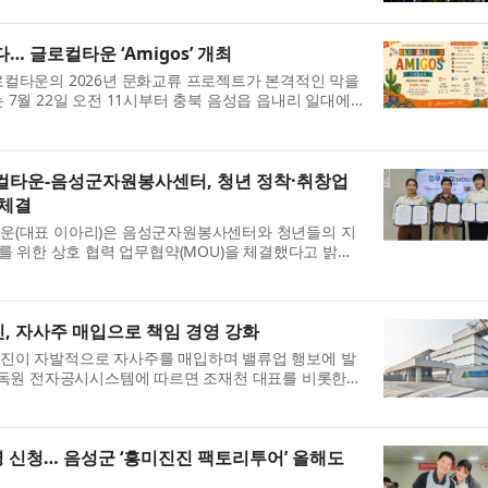
 글로컬타운 ‘Amigos’ 개최
컬타운의 2026년 문화교류 프로젝트가 본격적인 막을
 7월 22일 오전 11시부터 충북 음성읍 읍내리 일대에
운 Amigos’를 개최한다고 밝혔다. ‘Amigos’는 스페인
컬타운-음성군자원봉사센터, 청년 정착·취창업
 체결
운(대표 이아리)은 음성군자원봉사센터와 청년들의 지
화를 위한 상호 협력 업무협약(MOU)을 체결했다고 밝혔
년들이 다양한 지역활동과 봉사, 문화교류를 통해 지역사
 자사주 매입으로 책임 경영 강화
진이 자발적으로 자사주를 매입하며 밸류업 행보에 발
감독원 전자공시시스템에 따르면 조재천 대표를 비롯한
약 1만4500주의 자사주를 취득했다. 매입은 지난 6일부
0명 신청… 음성군 ‘흥미진진 팩토리투어’ 올해도