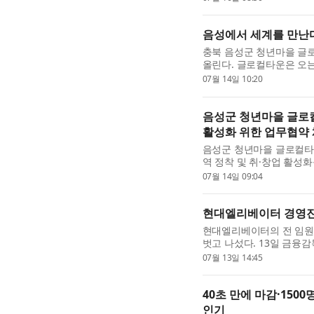
로그램은 화려한 ...
음성에서 세계를 만난다…
충북 음성군 청년마을 글로
올린다. 글로컬타운은 오는
서 세계 문화 축제 ‘글로컬타
07월 14일 10:20
어로 ‘친구들’이라는 뜻...
음성군 청년마을 글로
활성화 위한 업무협약
음성군 청년마을 글로컬타
역 정착 및 취·창업 활성
다. 이번 협약은 지역 청
07월 14일 09:04
회와 자연스럽게 연결되...
현대엘리베이터 경영진,
현대엘리베이터의 전 임원
벗고 나섰다. 13일 금융
30여 명의 임원진 전원이 
07월 13일 14:45
터 한 주간 장내 매수 방...
40초 만에 마감·150
인기