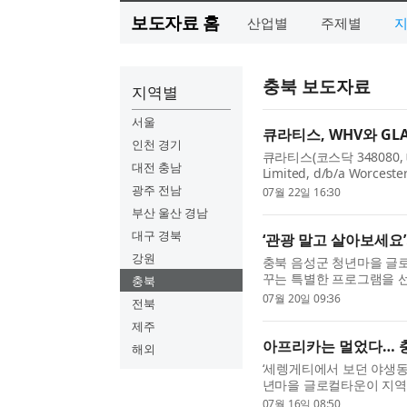
보도자료 홈
산업별
주제별
충북 보도자료
지역별
서울
큐라티스, WHV와 GL
인천 경기
큐라티스(코스닥 348080, 대
대전 충남
Limited, d/b/a Worces
신(PDPHV) 2a상 임상시험
광주 전남
07월 22일 16:30
하는 임상시험용 공급 계약(Cl
부산 울산 경남
대구 경북
‘관광 말고 살아보세요
강원
충북 음성군 청년마을 글로
꾸는 특별한 프로그램을 선
충북
3일간 진행되는 ‘글로컬 
07월 20일 09:36
전북
유명 관광지를 둘러보...
제주
아프리카는 멀었다… 충
해외
‘세렝게티에서 보던 야생동
년마을 글로컬타운이 지역
랑 오소리랑 나이트 워크’
07월 16일 08:50