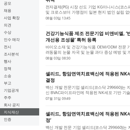
공모
전자결제(PG) 시장 선도 기업 KG이니시스(코스피
채용
및 크로스보더 가맹점이 일본 현지 법인 설립 
하게 연동할 수 있는 ‘일본결제서비스’ 핵심 기술
사업 확장
08월 03일 13:45
혔다. 이번 특허 등록...
의견
수상
건강기능식품 제조 전문기업 비앤비엘, ‘
개선용 조성물’ 특허 등록
인수 매각
전시
바이오소재 및 건강기능식품 OEM/ODM 전문 기
려동물의 눈물 자국 및 눈물 과다 증상 예방 및 
조사분석
록했다고 밝혔다. 이번 특허(특허번호 제10-29342
08월 03일 08:30
행사
해 2026년 2월 27일 등록이 ...
정책
셀리드, 항암면역치료백신에 적용된 NK세
소송
결정
부고
백신 개발 전문기업 셀리드(코스닥 299660)는
기업공개
신 BVAC파이프라인에 적용된 NK세포 기반 기
정됐다고 31일 밝혔다. 이는 최근 미국 특허 등
주주
07월 31일 09:49
(CeliVax) 플랫폼의 글로...
회사 공지
지식재산
셀리드, 항암면역치료백신에 적용된 NK세포
인증
정’
백신 개발 전문 기업 셀리드(코스닥 299660)