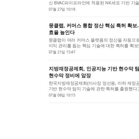
신 BVAC파이프라인에 적용된 NK세포 기반 기
다고 27일 밝혔다. 이번 특허는 셀리드가 개발 중인
07월 27일 10:18
자연 살해 T 세포 리간...
뭉클랩, 커머스 통합 정산 핵심 특허 확보
효율 높인다
뭉클랩이 여러 커머스 플랫폼의 정산을 자동으로
이익 관리를 돕는 핵심 기술에 대한 특허를 확보
수집부터 상품별 마진 산출, 플랫폼별 정산 비
07월 21일 15:47
관리 체계를 구축해 ...
지방재정공제회, 인공지능 기반 현수막 탐
현수막 정비에 앞장
한국지방재정공제회(이사장 정선용, 이하 재정공제
기반 현수막 탐지 기술에 관한 특허를 출원했다
전부의 예산 지원을 받아 2023년부터 불법적
07월 08일 10:15
관리할 수 있는 방법을 연...