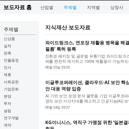
보도자료 홈
산업별
주제별
지역별
상장사
지식재산 보도자료
주제별
신상품
와이드링크스, 연포장 재활용 병목을 해결
실적
필름’ 특허 등록
판촉
친환경 패키징 및 글로벌 유통기업 와이드링크스
인물동정
제를 완전히 제거하고 100% 재활용이 가능하도
패키징 필름, 이의 제조방법 및 상기 필름을 포
인사
08월 05일 09:30
이번 특허는 우레탄이나...
제휴
사회공헌
이글루코퍼레이션, 클라우드·AI 보안 핵심
안 대응 역량 입증
기업문화
AI 기반 보안 운영·분석 플랫폼 기업 이글루코
분양
경의 보안 사각지대를 해소하고 인공지능(AI) 
투자
는 핵심 특허 4건을 취득했다고 밝혔다. 이글
08월 04일 09:37
설립
기술을 바탕으로 지능형...
연구개발
KG이니시스, 역직구 가맹점 위한 ‘일본결
계약
취득