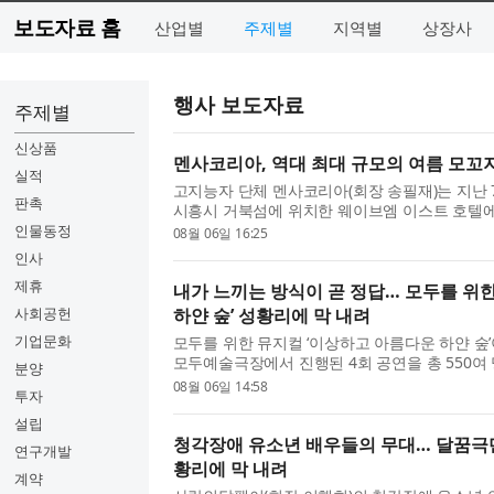
보도자료 홈
산업별
주제별
지역별
상장사
행사 보도자료
주제별
신상품
멘사코리아, 역대 최대 규모의 여름 모꼬지 
실적
고지능자 단체 멘사코리아(회장 송필재)는 지난 
판촉
시흥시 거북섬에 위치한 웨이브엠 이스트 호텔에서 
성공적으로 개최했다고 밝혔다. 이번 여름 모꼬지
인물동정
08월 06일 16:25
참여해 여름 행사 기준...
인사
제휴
내가 느끼는 방식이 곧 정답… 모두를 위
사회공헌
하얀 숲’ 성황리에 막 내려
기업문화
모두를 위한 뮤지컬 ‘이상하고 아름다운 하얀 숲’
모두예술극장에서 진행된 4회 공연을 총 550여
분양
화예술위원회 2026 어린이·청소년을 위한 예술
08월 06일 14:58
투자
작꿈터 놀이공장(대표 홍...
설립
청각장애 유소년 배우들의 무대… 달꿈극단
연구개발
황리에 막 내려
계약