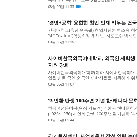
14편을 공개했다. 올해 영화제에서는 12개국 1
08월 05일 11:55
로는 ‘프로세스: 진화...
‘경영+공학’ 융합형 창업 인재 키우는 건
건국대학교(총장 원종필) 창업지원본부 소속 
‘MOTivation’(학생회장 우채빈, 지도교수 박
차원’(학생회장 김용진, 지도교수 김원준), 창
08월 05일 11:19
주최·주관한 ‘2026 Bootivation: P...
사이버한국외국어대학교, 외국인 재학생 
지원 강화
사이버한국외국어대학교(이하 사이버한국외대, 
업을 병행 중인 외국인 재학생들을 지원하기 위
사이버한국외대 글로벌교육원은 지난달 25일(토
08월 05일 11:07
생들의 한국 생활 정착...
‘박인환 탄생 100주년 기념 한·캐나다 문학
한국여성문예원(원장 김도경)은 한국 현대문학
(1926~1956) 시인의 탄생 100주년을 기념해 
다 문학 교류 사업’을 8월부터 11월까지 본격
08월 05일 09:44
‘2026년 민간 국제문화교류 활성...
경기혁신센터, 사업계획서 작성 역량 높이