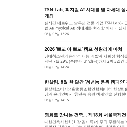
TSN Lab, 피지컬 AI 시대를 열 차세대
개최
실시간 네트워크 솔루션 전문 기업 TSN Lab(대표
컬 AI(Physical AI) 생태계를 혁신할 차세대
이는 첫 번째 공식 기술 시연회를 개최한다. 이번 
08월 05일 15:26
구개발해 온 핵심 라인...
2026 ‘뽀꼬 아 뽀꼬’ 캠프 성황리에 마쳐
장애청소년의 음악적 재능 계발과 사회성 향상을 위
지난 7월 29일(수)부터 31일(금)까지 2박 
서 장애청소년 66명을 비롯해 멘토, 음악 지도교
08월 05일 14:24
성황리에 개최됐다. ...
한살림, 8월 한 달간 ‘청년농 응원 캠페인’
한살림소비자생활협동조합연합회(이하 한살림)는 
장과 온라인에서 ‘청년농 응원 캠페인’을 진행한다
대 육성 사업의 일환으로, 소비자와 청년농부가
08월 05일 14:15
친환경농업을 함께 응원...
영화로 만나는 건축… 제18회 서울국제
대한건축사협회(회장 김재록)가 주최·주관하는 ‘
위원장 김용각)가 오는 9월 5일(토) 개막을 앞