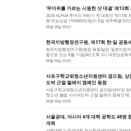
‘무더위를 가르는 시원한 샷 대결’ 제13
2026 KLPGA 투어의 하반기 첫 대회인 ‘제13
원·우승상금 1억8000만원)가 6일 제주특별자
트(파72)에서 막을 올렸다. 올해로 13회를 맞
08월 06일 09:32
즐겨마심’이라는 대회 ...
한국지방행정연구원, 제17회 한·일 공동
한국지방행정연구원(원장 육동일)은 일본지방자치
동으로 오는 8월 11일(화) 오후 2시 대한상공회
일 공동세미나’를 개최한다. 이번 세미나는 ‘지
08월 06일 09:30
화와 지역 활성화’를 주...
서초구학교밖청소년지원센터 꿈드림, 상
도박 근절 릴레이 캠페인 동참
서초구학교밖청소년지원센터 꿈드림(센터장 양
‘청소년 불법 사이버도박 근절 릴레이 캠페인’에
방배ART유스센터로부터 다음 주자로 지목받아 
08월 06일 09:00
소년 사이버도박은 ‘도박...
서울공대, 아시아 4개 대학 공학도 48명 참여 ‘
개최
서울대학교 공과대학 우수학생센터(SNU Tomorrow’