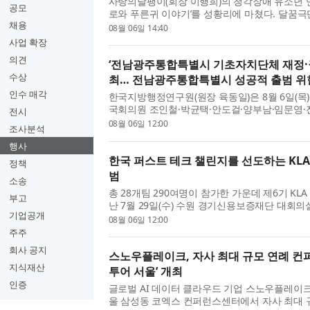
사랑의달팽이(회장 이행희)의 청각장애 유소년 연
공모
로와 푸른귀 이야기’를 성황리에 마쳤다. 달꿈극단
채용
까지 서울 중구에 위치한 CKL스테이지에서 ‘미로
08월 06일 14:40
했다. 이번 공연은 회...
사업 확장
의견
‘전남광주통합특별시 기초자치단체 재정·권
수상
최… 전남광주통합특별시 성공적 출범 위한
인수 매각
한국지방행정연구원(원장 육동일)은 8월 6일(
국회의원 조인철·박균택·안도걸·양부남·임문영·
전시
시장군수구청장협의회와 ‘전남광주통합특별시 기
08월 06일 12:00
조사분석
안 토론회’를 개최했다. 한...
행사
한국 퍼스트 테크 챌린지를 선도하는 KLA F
정책
범
소송
총 28개팀 290여명이 참가한 가운데 제6기 KLA 
부고
난 7월 29일(수) 수원 경기신용보증재단 대회
기업공개
창사 50주년을 맞이한 KLA는 반도체와 전자 산
08월 06일 12:00
야의 세계적인 선두 주자...
주주
회사 공지
스노우플레이크, 자사 최대 규모 연례 컨
지식재산
투어 서울’ 개최
인증
글로벌 AI 데이터 클라우드 기업 스노우플레이크(Sn
울 삼성동 코엑스 컨퍼런스센터에서 자사 최대 