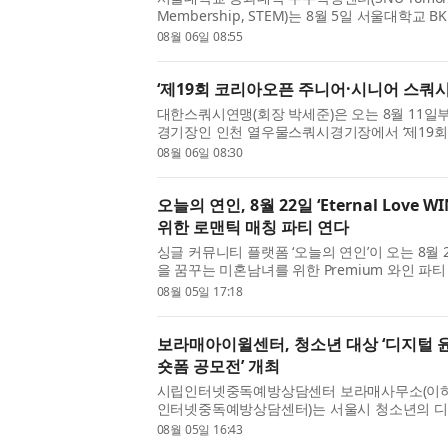
Membership, STEM)는 8월 5일 서울대학교 BK홀에
개회식을 개최했다. 이번 프로그램에는 서울대학
08월 06일 08:55
기술대학교 10명, 도쿄대학교 9명, 싱가포르...
‘제19회 코리아오픈 주니어·시니어 스쿼시
대한스쿼시연맹(회장 박세준)은 오는 8월 11일부
경기장인 인천 열우물스쿼시경기장에서 ‘제19회
시 챔피언십 2026’을 개최한다. 이번 대회의 시
08월 06일 08:30
지, ​주니어 부문은 8월 ...
오늘의 연인, 8월 22일 ‘Eternal Love 
위한 로맨틱 매칭 파티 연다
싱글 커뮤니티 플랫폼 ‘오늘의 연인’이 오는 8월 
을 꿈꾸는 미혼남녀를 위한 Premium 와인 파티 ‘Ete
최한다. ‘도심 속의 로맨스, 그리고 설렘의 시작
08월 05일 17:18
는 일상에서 벗어...
보라매아이윌센터, 청소년 대상 ‘디지털 윤
숏폼 공모전’ 개최
시립인터넷중독예방상담센터 보라매사무소(이하
인터넷중독예방상담센터)는 서울시 청소년의 디
지털미디어 문화 조성을 위해 ‘디지털 윤리의식 
08월 05일 16:43
개최한다. 이번 공모전은 서...