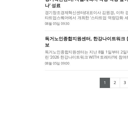
나’ 성료
경기창조경제혁신센터(대표이사 김원경, 이하 경
타트업스퀘어에서 개최한 ‘스타트업 역량강화 
밝혔다. 이번 세미나는 예비·초기 창업자의 사
08월 05일 09:30
부지원사업 및 투자유치 ...
독거노인종합지원센터, 한강나이트워크 참
보
독거노인종합지원센터는 지난 8월 1일부터 2
린 ‘2026 한강나이트워크 WITH 토레타!’​에
소통하는 시간을 가졌다. 이번 행사는 건강한 걷
08월 05일 09:00
천하기 위해 마련된 ...
(current
(cur
1
2
3