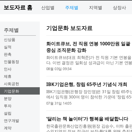
보도자료 홈
산업별
주제별
지역별
상장사
기업문화 보도자료
주제별
신상품
화이트큐브, 전 직원 연봉 1000만원 일
실적
중심 조직문화 강화
판촉
화이트큐브(대표 최혁준)가 전 직원 기본 연봉을
인물동정
다. 이번 결정은 일회성 성과급이 아닌 기본 
이 보상에 대한 불확실성 없이 더 높은 목표와 
인사
08월 03일 09:34
위한 것으로, 성취 ...
제휴
사회공헌
IBK기업은행, 창립 65주년 기념식 개최
기업문화
IBK기업은행(은행장 장민영)은 31일 창립 65
에서 임직원 300여 명이 참석한 가운데 ‘창립 6
분양
영 은행장은 중소기업을 향한 사명감과 진심을
07월 31일 14:05
투자
역사를 돌아보며, 미...
설립
‘달리는 책 놀이터’가 행복을 배달합니다
연구개발
한국출판문화산업진흥원(원장 김승수, 이하 출
계약
소외지역의 정보 접근성 보장·확대를 위해 추진하