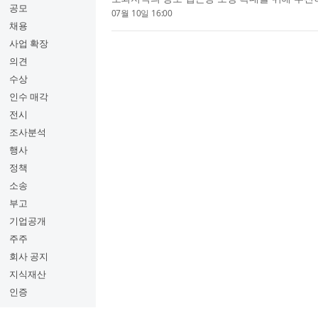
공모
운영한다. ‘달리는 책 놀이터’란 △전자도서 체험
07월 10일 16:00
(AR) 도서, 가상현실(...
채용
사업 확장
의견
수상
인수 매각
전시
조사분석
행사
정책
소송
부고
기업공개
주주
회사 공지
지식재산
인증