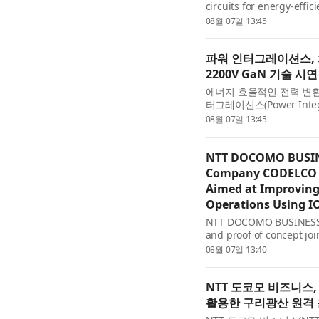
circuits for energy-effi
PowiGaN™ gallium-nitrid
08월 07일 13:45
far exceeding the voltage
파워 인터그레이션스, 
2200V GaN 기술 시연
에너지 효율적인 전력 변환
터그레이션스(Power Integ
기술의 정격 전압이 이제 최
08월 07일 13:45
의 전압 성능을 훨씬 뛰어..
NTT DOCOMO BUSINE
Company CODELCO L
Aimed at Improving 
Operations Using 
NTT DOCOMO BUSINESS, I
and proof of concept jo
progress remote operat
08월 07일 13:40
NTT 도코모 비즈니스,
활용한 구리광산 원격 