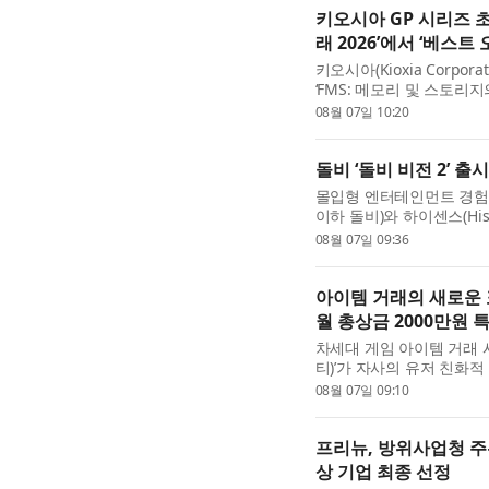
키오시아 GP 시리즈 초고
래 2026’에서 ‘베스트 
키오시아(Kioxia Corpora
‘FMS: 메모리 및 스토리지의 미래
‘특수 스토리지(Specialized
08월 07일 10:20
을 수상했다고 발표했다. 베.
돌비 ‘돌비 비전 2’ 
몰입형 엔터테인먼트 경험의 선
이하 돌비)와 하이센스(Hise
Vision 2)’를 탑재하고
08월 07일 09:36
계획이라고 밝혔다....
아이템 거래의 새로운 표
월 총상금 2000만원 
차세대 게임 아이템 거래
티)’가 자사의 유저 친화적
만원 규모의 ‘판매왕·구매
08월 07일 09:10
아이템 거래 플랫...
프리뉴, 방위사업청 주관 
상 기업 최종 선정