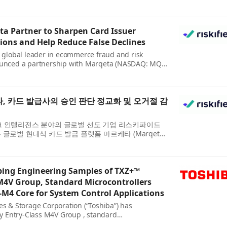
한다고 밝혔다. OSLON Black IR:6 LED 는 운전자 및 탑
 ...
ta Partner to Sharpen Card Issuer
ions and Help Reduce False Declines
a global leader in ecommerce fraud and risk
nounced a partnership with Marqeta (NASDAQ: MQ),
ssuing platform, to give card issuers on Marqeta’s
ed’s pr...
 카드 발급사의 승인 판단 정교화 및 오거절 감
크 인텔리전스 분야의 글로벌 선도 기업 리스키파이드
RSKD)는 글로벌 현대식 카드 발급 플랫폼 마르케타 (Marqeta,
을 체결했다고 발표했다. 이번 협력을 통해 마르케타 플
.
ping Engineering Samples of TXZ+™
M4V Group, Standard Microcontrollers
M4 Core for System Control Applications
es & Storage Corporation (“Toshiba”) has
 Entry-Class M4V Group , standard
turing an Arm® Cortex®-M4 core with a floating-