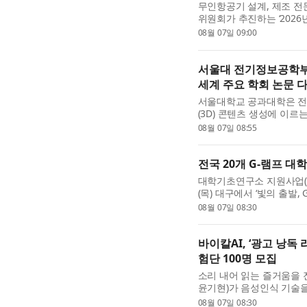
무인항공기 설계, 제조 
위원회가 추진하는 ‘2026
종 선정됐다고 밝혔다. ‘혁
08월 07일 09:00
방산 관련 기업의 경...
서울대 전기정보공학부
세계 주요 학회 논문 
서울대학교 공과대학은 전
(3D) 콘텐츠 생성에 이르는 
Computing) 연구 성과를 
08월 07일 08:55
분야의 주요 국제학술대회에
전국 20개 G-램프 대
대학기초연구소 지원사업(이
(목) 대구에서 ‘빛의 출발,
행사는 20개 사업단의 
08월 07일 08:30
석한 가운데 G-램프사...
바이칼AI, ‘광고 낭독
험단 100명 모집
소리 내어 읽는 즐거움을 
윤기현)가 음성인식 기술을
는 사용자가 짧은 광고 문
08월 07일 08:30