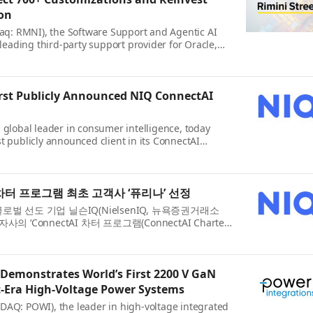
on
daq: RMNI), the Software Support and Agentic AI
ading third-party support provider for Oracle,
e, today announced that Khimji Ramdas Group,
vately held c...
rst Publicly Announced NIQ ConnectAI
 global leader in consumer intelligence, today
t publicly announced client in its ConnectAI
nnouncement follows NIQ’s launch of the program
tions across...
AI 차터 프로그램 최초 고객사 ‘퓨리나’ 선정
벌 선도 기업 닐슨IQ(NielsenIQ, 뉴욕증권거래소
자사의 ‘ConnectAI 차터 프로그램(ConnectAI Charter
객사로 선정했다고 발표했다. 이번 발표는 닐슨IQ가 퍼스널
.
Demonstrates World’s First 2200 V GaN
t-Era High-Voltage Power Systems
DAQ: POWI), the leader in high-voltage integrated