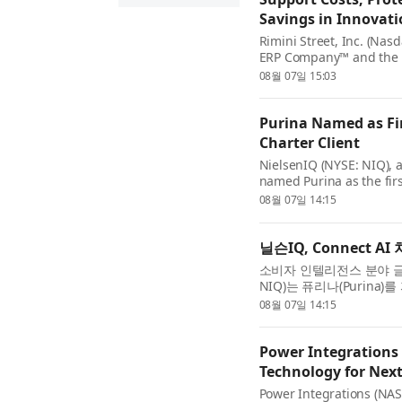
Savings in Innovati
Rimini Street, Inc. (Nas
ERP Company™ and the le
SAP and VMware softwar
08월 07일 15:03
one of Oman’s largest pri
Purina Named as Fi
Charter Client
NielsenIQ (NYSE: NIQ), a
named Purina as the firs
Charter Program. The a
08월 07일 14:15
with five global organiza
닐슨IQ, Connect 
소비자 인텔리전스 분야 글로
NIQ)는 퓨리나(Purina)를 
Program)’의 최초 고
08월 07일 14:15
케어, 펫케어, 뷰티, 음료 ..
Power Integrations 
Technology for Nex
Power Integrations (NAS