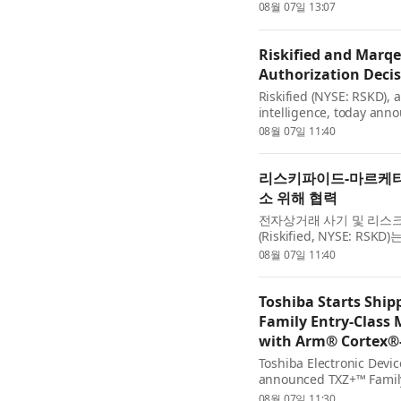
IR:6 C-시리즈 LED를 공급
08월 07일 13:07
승자 모니터링과 탑승 감지 등
Riskified and Marqe
Authorization Decis
Riskified (NYSE: RSKD), 
intelligence, today an
the global modern card i
08월 07일 11:40
platform access to Riskifi
리스키파이드-마르케타,
소 위해 협력
전자상거래 사기 및 리스
(Riskified, NYSE: 
나스닥: MQ)와 파트너십
08월 07일 11:40
랫폼을 이용하는 카드 발..
Toshiba Starts Ship
Family Entry‑Class 
with Arm® Cortex®‑
Toshiba Electronic Devic
announced TXZ+™ Family
microcontrollers[1] fea
08월 07일 11:30