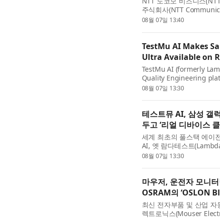
NTT 도코모 비즈니스(NTT 
주식회사(NTT Communic
(All-Photonics Net
08월 07일 13:40
하기 위해 칠레 국영 구리공사
TestMu AI Makes Sa
Ultra Available on 
TestMu AI (formerly Lambd
Quality Engineering pla
and Galaxy Z Fold8 Ultra
08월 07일 13:30
Cloud . Both devices, unv
테스트뮤 AI, 삼성 갤
두고 ‘리얼 디바이스 
세계 최초의 풀스택 에이전틱
AI, 옛 람다테스트(Lambd
라를 자사의 리얼 디바이스 클
08월 07일 13:30
됐다고 발표했다. 삼성...
마우저, 운전자 모니터
OSRAM의 ‘OSLON B
최신 전자부품 및 산업 자
렉트로닉스(Mouser Electr