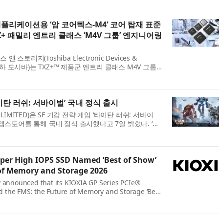
enhance security and data managem...
플리케이션용 ‘암 코어텍스-M4’ 코어 탑재 표준
 패밀리 엔트리 클래스 ‘M4V 그룹’ 엔지니어링
토리지(Toshiba Electronic Devices &
n , 이하 도시바)는 TXZ+™ 제품군 엔트리 클래스 M4V 그룹
부동소수점 장치(FPU)를 갖춘 암 코어텍스-M4(Arm®
 IoT 디...
타이탄 러쉬: 서바이벌’ 국내 정식 출시
LIMITED)은 SF 기갑 전략 게임 ‘타이탄 러쉬: 서바이
앱스토어를 통해 국내 정식 출시했다고 7일 밝혔다. ‘타
용 기갑 제작과 직접 조종, 미녀 지휘관 모집, 피난처 운
uper High IOPS SSD Named ‘Best of Show’
 of Memory and Storage 2026
y announced that its KIOXIA GP Series PCIe®
 the FMS: the Future of Memory and Storage ‘Best
pecialized Storage’ category. The Best of Show
t and solution ...