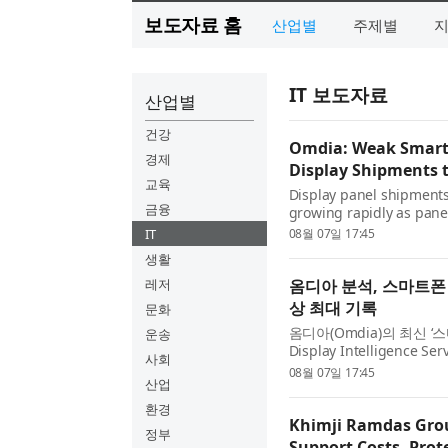
보도자료 홈
산업별
주제별
IT 보도자료
산업별
건강
Omdia: Weak Smart
경제
Display Shipments 
교육
Display panel shipments
금융
growing rapidly as pane
slowing demand from sm
IT
08월 07일 17:45
latest Smartphone Displa
생활
레저
옴디아 분석, 스마트폰
상 최대 기록
문화
옴디아(Omdia)의 최신 
운송
Display Intelligen
사회
조사의 수요 둔화에 따른
08월 07일 17:45
산업
서 관련 디스플레이 패널 ..
환경
Khimji Ramdas Grou
정부
Support Costs, Prot