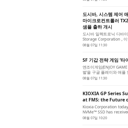
point unit (FPU), that 
도시바, 시스템 제어 애
마이크로컨트롤러 TXZ+
샘플 출하 개시
도시바 일렉트로닉 디바이스 앤 스
Storage Corporatio
을 발표했다. 이 신제품은 
08월 07일 11:30
Cortex®-M4) 코어를 탑재해
SF 기갑 전략 게임 ‘
엔조이게임(ENJOY GAME 
벌’을 구글 플레이와 애플 
이탄 러쉬: 서바이벌’은 전
08월 07일 11:30
영 등을 결합한 SF 기...
KIOXIA GP Series S
at FMS: the Future
Kioxia Corporation toda
NVMe™ SSD has received
of Show’ award in the ‘S
08월 07일 10:20
Awards recognize produc