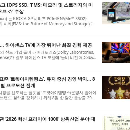
 IOPS SSD, ‘FMS: 메모리 및 스토리지의 미
오브 쇼’ 수상
tion) 는 KIOXIA GP 시리즈 PCIe® NVMe™ SSD가
(FMS: the Future of Memory and Storage) ’의
 Storage)’ 부문에서 ‘베스트 오브 쇼(Best of Show)’ 상
..
출시… 하이센스 TV에 가장 뛰어난 화질 경험 제공
도 기업 돌비 래버러토리스(Dolby Laboratories,
nse)가 일부 하이센스 TV 모델에 ‘돌비 비전 2(Dolby
, 향후 펌웨어 업데이트를 통해 더 많은 모델에 확대 적용할
준 ‘로켓아이템땡스’, 유저 중심 경영 박차… 8
특별 프로모션 전개
 시장을 선도하는 플랫폼 ‘로켓아이템땡스(운영사 알아이
 브랜드 철학을 강화하기 위해 8월 한 달간 총상금 2000
왕 특별 프로모션’을 실시한다고 7일 밝혔다. 최근 게임
‘2026 혁신 프리미어 1000’ 방위산업 분야 대