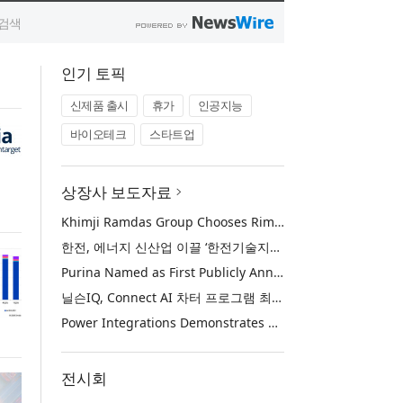
인기 토픽
신제품 출시
휴가
인공지능
바이오테크
스타트업
상장사 보도자료
Khimji Ramdas Group Chooses Rimini Street to Reduce SAP Support Costs, Protect 700+ Customizations and Reinvest Savings in Innovation
한전, 에너지 신산업 이끌 ‘한전기술지주’ 공식 출범
Purina Named as First Publicly Announced NIQ ConnectAI Charter Client
닐슨IQ, Connect AI 차터 프로그램 최초 고객사 ‘퓨리나’ 선정
Power Integrations Demonstrates World’s First 2200 V GaN Technology for Next-Era High-Voltage Power Systems
전시회