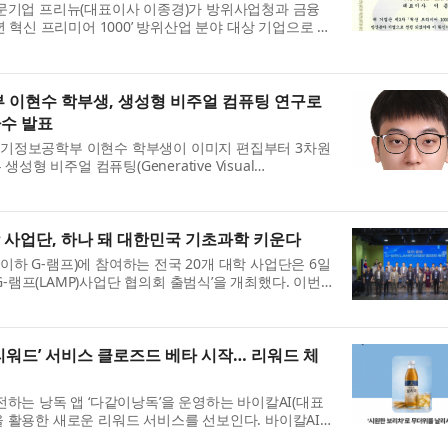
전문기업 프리뉴(대표이사 이종경)가 방위사업청과 금융
년 혁신 프리미어 1000’ 방위산업 분야 대상 기업으로 최
신 프리미어 1000’은 기술 혁신성과 성장 가능성이 높은
 이현수 학부생, 생성형 비주얼 컴퓨팅 연구로
다수 발표
기정보공학부 이현수 학부생이 이미지 편집부터 3차원
생성형 비주얼 컴퓨팅(Generative Visual
NeurIPS, CVPR, ECCV 등 인공지능(AI) 및 컴퓨터 비전
 발표했...
학 사업단, 하나 돼 대한민국 기초과학 키운다
하 G-램프)에 참여하는 전국 20개 대학 사업단은 6일
 G-램프(LAMP)사업단 협의회 출범식’을 개최했다. 이번
사업단장을 비롯해 교육부와 한국연구재단 관계자 등이 참
 리워드’ 서비스 클로즈드 베타 시작… 리워드 체
전하는 낭독 앱 ‘다같이낭독’을 운영하는 바이칼AI(대표
 활용한 새로운 리워드 서비스를 선보인다. 바이칼AI
구를 소리 내어 읽고 퀴즈를 맞히면 보상을 받는 ‘광고